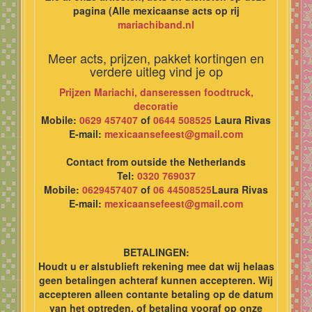
pagina (Alle mexicaanse acts op rij
mariachiband.nl
Meer acts, prijzen, pakket kortingen en
verdere uitleg vind je op
Prijzen Mariachi, danseressen foodtruck,
decoratie
Mobile:
0629 457407
of
0644 508525
Laura Rivas
E-mail:
mexicaansefeest@gmail.com
Contact from outside the Netherlands
Tel:
0320 769037
Mobile:
0629457407
of
06 44508525
Laura Rivas
E-mail:
mexicaansefeest@gmail.com
BETALINGEN:
Houdt u er alstublieft rekening mee dat wij helaas
geen betalingen achteraf kunnen accepteren. Wij
accepteren alleen contante betaling op de datum
van het optreden, of betaling vooraf op onze