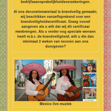
bedrijfsaansprakelijkheidsverzekeringen.
Al ons decoratiemateriaal is brandveilig gemaakt;
wij beschikken vanzelfsprekend over een
brandveiligheidscertificaat. Graag vooraf
aangeven als u wilt dat wij dit certificaat
meebrengen. Als u verder nog speciale wensen
heeft m.b.t. de brandveiligheid, wilt u die dan
minimaal 2 weken van tevoren aan ons
doorgeven?
Mexico live muziek