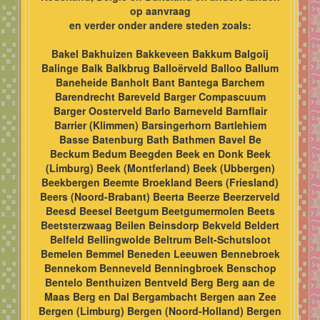
op aanvraag
en verder onder andere steden zoals:
Bakel Bakhuizen Bakkeveen Bakkum Balgoij
Balinge Balk Balkbrug Balloërveld Balloo Ballum
Baneheide Banholt Bant Bantega Barchem
Barendrecht Bareveld Barger Compascuum
Barger Oosterveld Barlo Barneveld Barnflair
Barrier (Klimmen) Barsingerhorn Bartlehiem
Basse Batenburg Bath Bathmen Bavel Be
Beckum Bedum Beegden Beek en Donk Beek
(Limburg) Beek (Montferland) Beek (Ubbergen)
Beekbergen Beemte Broekland Beers (Friesland)
Beers (Noord-Brabant) Beerta Beerze Beerzerveld
Beesd Beesel Beetgum Beetgumermolen Beets
Beetsterzwaag Beilen Beinsdorp Bekveld Beldert
Belfeld Bellingwolde Beltrum Belt-Schutsloot
Bemelen Bemmel Beneden Leeuwen Bennebroek
Bennekom Benneveld Benningbroek Benschop
Bentelo Benthuizen Bentveld Berg Berg aan de
Maas Berg en Dal Bergambacht Bergen aan Zee
Bergen (Limburg) Bergen (Noord-Holland) Bergen