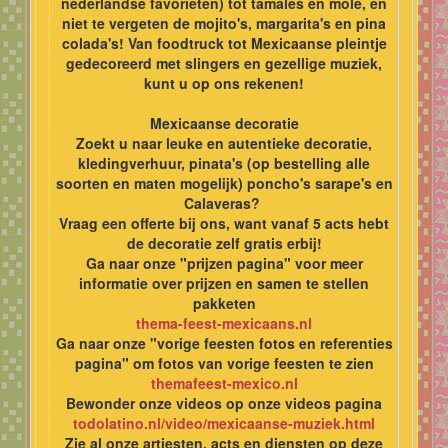
nederlandse favorieten) tot tamales en mole, en
niet te vergeten de mojito's, margarita's en pina
colada's! Van foodtruck tot Mexicaanse pleintje
gedecoreerd met slingers en gezellige muziek,
kunt u op ons rekenen!
Mexicaanse decoratie
Zoekt u naar leuke en autentieke decoratie,
kledingverhuur, pinata's (op bestelling alle
soorten en maten mogelijk) poncho's sarape's en
Calaveras?
Vraag een offerte bij ons, want vanaf 5 acts hebt
de decoratie zelf gratis erbij!
Ga naar onze "prijzen pagina" voor meer
informatie over prijzen en samen te stellen
pakketen
thema-feest-mexicaans.nl
Ga naar onze "vorige feesten fotos en referenties
pagina" om fotos van vorige feesten te zien
themafeest-mexico.nl
Bewonder onze videos op onze videos pagina
todolatino.nl/video/mexicaanse-muziek.html
Zie al onze artiesten, acts en diensten op deze