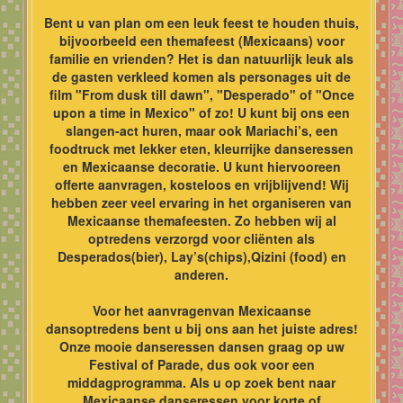
Bent u van plan om een leuk feest te houden thuis,
bijvoorbeeld een themafeest (Mexicaans) voor
familie en vrienden? Het is dan natuurlijk leuk als
de gasten verkleed komen als personages uit de
film "From dusk till dawn", "Desperado" of "Once
upon a time in Mexico" of zo! U kunt bij ons een
slangen-act huren, maar ook Mariachi’s, een
foodtruck met lekker eten, kleurrijke danseressen
en Mexicaanse decoratie. U kunt hiervooreen
offerte aanvragen, kosteloos en vrijblijvend! Wij
hebben zeer veel ervaring in het organiseren van
Mexicaanse themafeesten. Zo hebben wij al
optredens verzorgd voor cliënten als
Desperados(bier), Lay’s(chips),Qizini (food) en
anderen.
Voor het aanvragenvan Mexicaanse
dansoptredens bent u bij ons aan het juiste adres!
Onze mooie danseressen dansen graag op uw
Festival of Parade, dus ook voor een
middagprogramma. Als u op zoek bent naar
Mexicaanse danseressen voor korte of