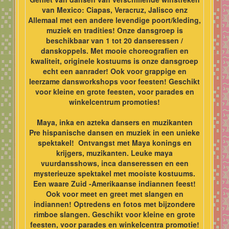
van Mexico: Ciapas, Veracruz, Jalisco enz
Allemaal met een andere levendige poort/kleding,
muziek en tradities! Onze dansgroep is
beschikbaar van 1 tot 20 danseressen /
danskoppels. Met mooie choreografien en
kwaliteit, originele kostuums is onze dansgroep
echt een aanrader! Ook voor grappige en
leerzame dansworkshops voor feesten! Geschikt
voor kleine en grote feesten, voor parades en
winkelcentrum promoties!
Maya, inka en azteka dansers en muzikanten
Pre hispanische dansen en muziek in een unieke
spektakel! Ontvangst met Maya konings en
krijgers, muzikanten. Leuke maya
vuurdansshows, inca danseressen en een
mysterieuze spektakel met mooiste kostuums.
Een waare Zuid -Amerikaanse indiannen feest!
Ook voor meet en greet met slangen en
indiannen! Optredens en fotos met bijzondere
rimboe slangen. Geschikt voor kleine en grote
feesten, voor parades en winkelcentra promotie!