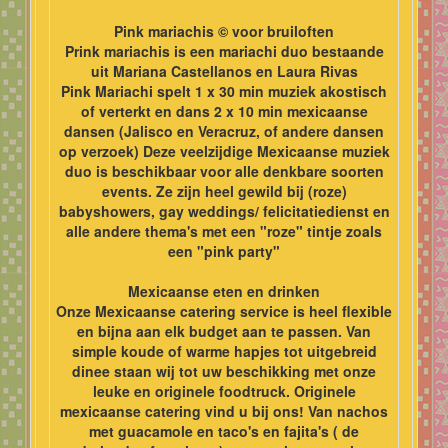
Pink mariachis © voor bruiloften
Prink mariachis is een mariachi duo bestaande
uit Mariana Castellanos en Laura Rivas
Pink Mariachi spelt 1 x 30 min muziek akostisch
of verterkt en dans 2 x 10 min mexicaanse
dansen (Jalisco en Veracruz, of andere dansen
op verzoek) Deze veelzijdige Mexicaanse muziek
duo is beschikbaar voor alle denkbare soorten
events. Ze zijn heel gewild bij (roze)
babyshowers, gay weddings/ felicitatiedienst en
alle andere thema's met een "roze" tintje zoals
een "pink party"
Mexicaanse eten en drinken
Onze Mexicaanse catering service is heel flexible
en bijna aan elk budget aan te passen. Van
simple koude of warme hapjes tot uitgebreid
dinee staan wij tot uw beschikking met onze
leuke en originele foodtruck. Originele
mexicaanse catering vind u bij ons! Van nachos
met guacamole en taco's en fajita's ( de