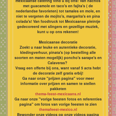
mexicaanse catering vind u bij ons! Van nachos
met guacamole en taco's en fajita's ( de
nederlandse favorieten) tot tamales en mole, en
niet te vergeten de mojito's, margarita's en pina
colada's! Van foodtruck tot Mexicaanse pleintje
gedecoreerd met slingers en gezellige muziek,
kunt u op ons rekenen!
Mexicaanse decoratie
Zoekt u naar leuke en autentieke decoratie,
kledingverhuur, pinata's (op bestelling alle
soorten en maten mogelijk) poncho's sarape's en
Calaveras?
Vraag een offerte bij ons, want vanaf 5 acts hebt
de decoratie zelf gratis erbij!
Ga naar onze "prijzen pagina" voor meer
informatie over prijzen en samen te stellen
pakketen
thema-feest-mexicaans.nl
Ga naar onze "vorige feesten fotos en referenties
pagina" om fotos van vorige feesten te zien
themafeest-mexico.nl
Bewonder onze videos op onze videos pagina