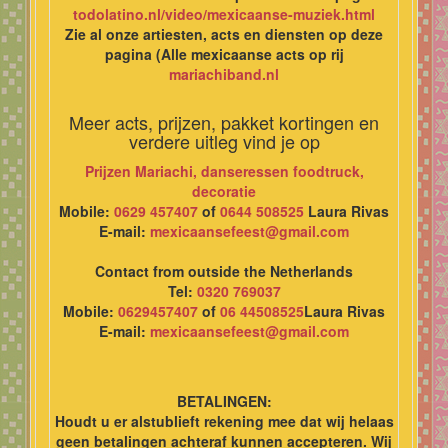
todolatino.nl/video/mexicaanse-muziek.html
Zie al onze artiesten, acts en diensten op deze
pagina (Alle mexicaanse acts op rij
mariachiband.nl
Meer acts, prijzen, pakket kortingen en
verdere uitleg vind je op
Prijzen Mariachi, danseressen foodtruck,
decoratie
Mobile:
0629 457407
of
0644 508525
Laura Rivas
E-mail:
mexicaansefeest@gmail.com
Contact from outside the Netherlands
Tel:
0320 769037
Mobile:
0629457407
of
06 44508525
Laura Rivas
E-mail:
mexicaansefeest@gmail.com
BETALINGEN:
Houdt u er alstublieft rekening mee dat wij helaas
geen betalingen achteraf kunnen accepteren. Wij