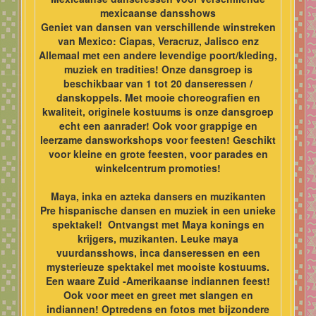
mexicaanse dansshows
Geniet van dansen van verschillende winstreken
van Mexico: Ciapas, Veracruz, Jalisco enz
Allemaal met een andere levendige poort/kleding,
muziek en tradities! Onze dansgroep is
beschikbaar van 1 tot 20 danseressen /
danskoppels. Met mooie choreografien en
kwaliteit, originele kostuums is onze dansgroep
echt een aanrader! Ook voor grappige en
leerzame dansworkshops voor feesten! Geschikt
voor kleine en grote feesten, voor parades en
winkelcentrum promoties!
Maya, inka en azteka dansers en muzikanten
Pre hispanische dansen en muziek in een unieke
spektakel! Ontvangst met Maya konings en
krijgers, muzikanten. Leuke maya
vuurdansshows, inca danseressen en een
mysterieuze spektakel met mooiste kostuums.
Een waare Zuid -Amerikaanse indiannen feest!
Ook voor meet en greet met slangen en
indiannen! Optredens en fotos met bijzondere