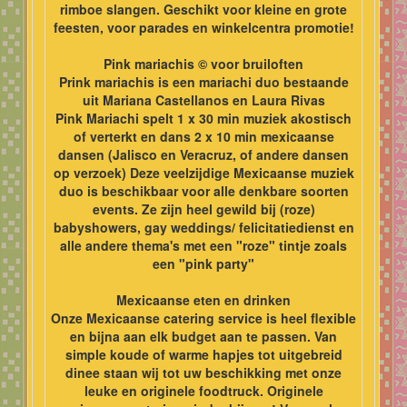
rimboe slangen. Geschikt voor kleine en grote
feesten, voor parades en winkelcentra promotie!
Pink mariachis © voor bruiloften
Prink mariachis is een mariachi duo bestaande
uit Mariana Castellanos en Laura Rivas
Pink Mariachi spelt 1 x 30 min muziek akostisch
of verterkt en dans 2 x 10 min mexicaanse
dansen (Jalisco en Veracruz, of andere dansen
op verzoek) Deze veelzijdige Mexicaanse muziek
duo is beschikbaar voor alle denkbare soorten
events. Ze zijn heel gewild bij (roze)
babyshowers, gay weddings/ felicitatiedienst en
alle andere thema's met een "roze" tintje zoals
een "pink party"
Mexicaanse eten en drinken
Onze Mexicaanse catering service is heel flexible
en bijna aan elk budget aan te passen. Van
simple koude of warme hapjes tot uitgebreid
dinee staan wij tot uw beschikking met onze
leuke en originele foodtruck. Originele