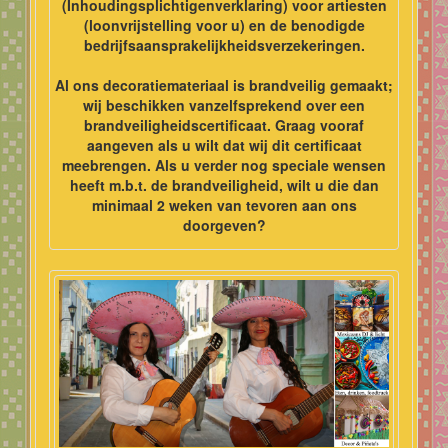
(Inhoudingsplichtigenverklaring) voor artiesten
(loonvrijstelling voor u) en de benodigde
bedrijfsaansprakelijkheidsverzekeringen.
Al ons decoratiemateriaal is brandveilig gemaakt;
wij beschikken vanzelfsprekend over een
brandveiligheidscertificaat. Graag vooraf
aangeven als u wilt dat wij dit certificaat
meebrengen. Als u verder nog speciale wensen
heeft m.b.t. de brandveiligheid, wilt u die dan
minimaal 2 weken van tevoren aan ons
doorgeven?