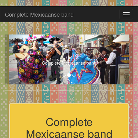
Complete Mexicaanse band
Toggl
naviga
Complete Mexicaanse band
Complete
Mexicaanse band