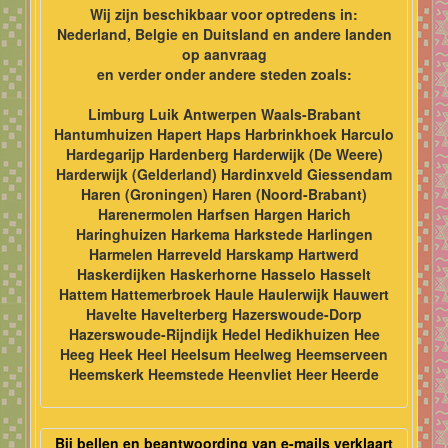
Wij zijn beschikbaar voor optredens in:
Nederland, Belgie en Duitsland en andere landen
op aanvraag
en verder onder andere steden zoals:
Limburg Luik Antwerpen Waals-Brabant
Hantumhuizen Hapert Haps Harbrinkhoek Harculo
Hardegarijp Hardenberg Harderwijk (De Weere)
Harderwijk (Gelderland) Hardinxveld Giessendam
Haren (Groningen) Haren (Noord-Brabant)
Harenermolen Harfsen Hargen Harich
Haringhuizen Harkema Harkstede Harlingen
Harmelen Harreveld Harskamp Hartwerd
Haskerdijken Haskerhorne Hasselo Hasselt
Hattem Hattemerbroek Haule Haulerwijk Hauwert
Havelte Havelterberg Hazerswoude-Dorp
Hazerswoude-Rijndijk Hedel Hedikhuizen Hee
Heeg Heek Heel Heelsum Heelweg Heemserveen
Heemskerk Heemstede Heenvliet Heer Heerde
Bij bellen en beantwoording van e-mails verklaart