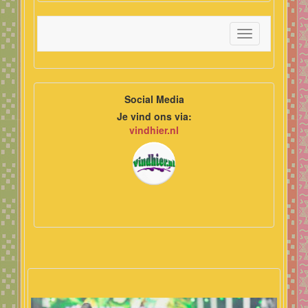
Toggle
navigation
Social Media
Je vind ons via:
vindhier.nl