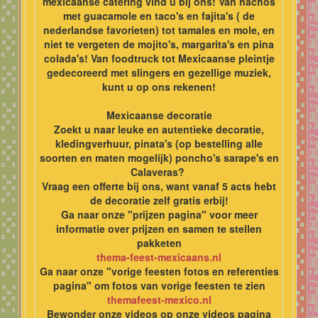
mexicaanse catering vind u bij ons! Van nachos
met guacamole en taco's en fajita's ( de
nederlandse favorieten) tot tamales en mole, en
niet te vergeten de mojito's, margarita's en pina
colada's! Van foodtruck tot Mexicaanse pleintje
gedecoreerd met slingers en gezellige muziek,
kunt u op ons rekenen!
Mexicaanse decoratie
Zoekt u naar leuke en autentieke decoratie,
kledingverhuur, pinata's (op bestelling alle
soorten en maten mogelijk) poncho's sarape's en
Calaveras?
Vraag een offerte bij ons, want vanaf 5 acts hebt
de decoratie zelf gratis erbij!
Ga naar onze "prijzen pagina" voor meer
informatie over prijzen en samen te stellen
pakketen
thema-feest-mexicaans.nl
Ga naar onze "vorige feesten fotos en referenties
pagina" om fotos van vorige feesten te zien
themafeest-mexico.nl
Bewonder onze videos op onze videos pagina