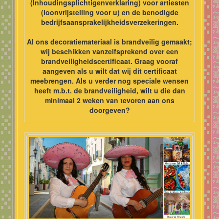
(Inhoudingsplichtigenverklaring) voor artiesten
(loonvrijstelling voor u) en de benodigde
bedrijfsaansprakelijkheidsverzekeringen.
Al ons decoratiemateriaal is brandveilig gemaakt;
wij beschikken vanzelfsprekend over een
brandveiligheidscertificaat. Graag vooraf
aangeven als u wilt dat wij dit certificaat
meebrengen. Als u verder nog speciale wensen
heeft m.b.t. de brandveiligheid, wilt u die dan
minimaal 2 weken van tevoren aan ons
doorgeven?