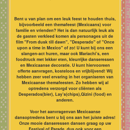
Bent u van plan om een leuk feest te houden thuis,
bijvoorbeeld een themafeest (Mexicaans) voor
familie en vrienden? Het is dan natuurlijk leuk als
de gasten verkleed komen als personages uit de
film "From dusk till dawn", "Desperado" of "Once
upon a time in Mexico" of zo! U kunt bij ons een
slangen-act huren, maar ook Mariachi’s, een
foodtruck met lekker eten, kleurrijke danseressen
en Mexicaanse decoratie. U kunt hiervooreen
offerte aanvragen, kosteloos en vrijblijvend! Wij
hebben zeer veel ervaring in het organiseren van
Mexicaanse themafeesten. Zo hebben wij al
optredens verzorgd voor cliënten als
Desperados(bier), Lay’s(chips),Qizini (food) en
anderen.
Voor het aanvragenvan Mexicaanse
dansoptredens bent u bij ons aan het juiste adres!
Onze mooie danseressen dansen graag op uw
Festival of Parade, dus ook voor een