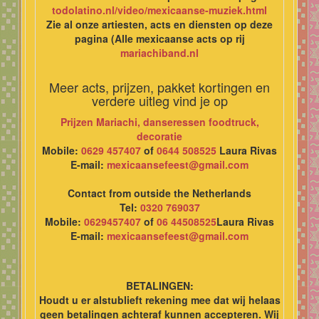
todolatino.nl/video/mexicaanse-muziek.html
Zie al onze artiesten, acts en diensten op deze
pagina (Alle mexicaanse acts op rij
mariachiband.nl
Meer acts, prijzen, pakket kortingen en
verdere uitleg vind je op
Prijzen Mariachi, danseressen foodtruck,
decoratie
Mobile:
0629 457407
of
0644 508525
Laura Rivas
E-mail:
mexicaansefeest@gmail.com
Contact from outside the Netherlands
Tel:
0320 769037
Mobile:
0629457407
of
06 44508525
Laura Rivas
E-mail:
mexicaansefeest@gmail.com
BETALINGEN:
Houdt u er alstublieft rekening mee dat wij helaas
geen betalingen achteraf kunnen accepteren. Wij