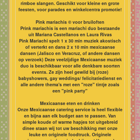
rimboe slangen. Geschikt voor kleine en grote
feesten, voor parades en winkelcentra promotie!
Pink mariachis © voor bruiloften
Prink mariachis is een mariachi duo bestaande
uit Mariana Castellanos en Laura Rivas
Pink Mariachi spelt 1 x 30 min muziek akostisch
of verterkt en dans 2 x 10 min mexicaanse
dansen (Jalisco en Veracruz, of andere dansen
op verzoek) Deze veelzijdige Mexicaanse muziek
duo is beschikbaar voor alle denkbare soorten
events. Ze zijn heel gewild bij (roze)
babyshowers, gay weddings/ felicitatiedienst en
alle andere thema's met een "roze" tintje zoals
een "pink party"
Mexicaanse eten en drinken
Onze Mexicaanse catering service is heel flexible
en bijna aan elk budget aan te passen. Van
simple koude of warme hapjes tot uitgebreid
dinee staan wij tot uw beschikking met onze
leuke en originele foodtruck. Originele