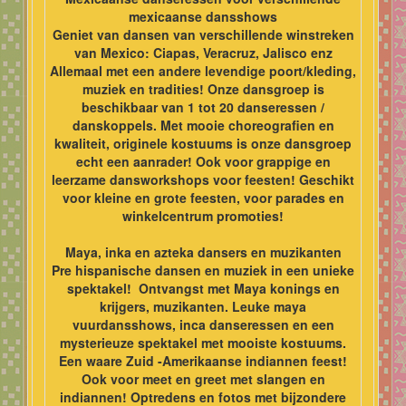
mexicaanse dansshows
Geniet van dansen van verschillende winstreken
van Mexico: Ciapas, Veracruz, Jalisco enz
Allemaal met een andere levendige poort/kleding,
muziek en tradities! Onze dansgroep is
beschikbaar van 1 tot 20 danseressen /
danskoppels. Met mooie choreografien en
kwaliteit, originele kostuums is onze dansgroep
echt een aanrader! Ook voor grappige en
leerzame dansworkshops voor feesten! Geschikt
voor kleine en grote feesten, voor parades en
winkelcentrum promoties!
Maya, inka en azteka dansers en muzikanten
Pre hispanische dansen en muziek in een unieke
spektakel! Ontvangst met Maya konings en
krijgers, muzikanten. Leuke maya
vuurdansshows, inca danseressen en een
mysterieuze spektakel met mooiste kostuums.
Een waare Zuid -Amerikaanse indiannen feest!
Ook voor meet en greet met slangen en
indiannen! Optredens en fotos met bijzondere