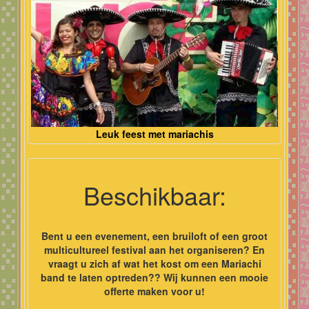
Leuk feest met mariachis
Beschikbaar:
Bent u een evenement, een bruiloft of een groot
multicultureel festival aan het organiseren? En
vraagt u zich af wat het kost om een Mariachi
band te laten optreden?? Wij kunnen een mooie
offerte maken voor u!