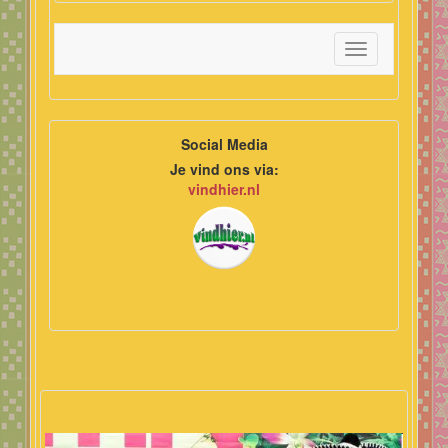
Toggle
navigation
Social Media
Je vind ons via:
vindhier.nl