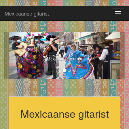
Mexicaanse gitarist
Toggl
naviga
Mexicaanse gitarist
Mexicaanse gitarist