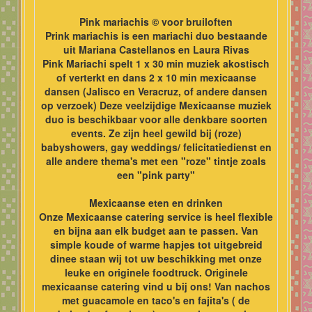
Pink mariachis © voor bruiloften
Prink mariachis is een mariachi duo bestaande
uit Mariana Castellanos en Laura Rivas
Pink Mariachi spelt 1 x 30 min muziek akostisch
of verterkt en dans 2 x 10 min mexicaanse
dansen (Jalisco en Veracruz, of andere dansen
op verzoek) Deze veelzijdige Mexicaanse muziek
duo is beschikbaar voor alle denkbare soorten
events. Ze zijn heel gewild bij (roze)
babyshowers, gay weddings/ felicitatiedienst en
alle andere thema's met een "roze" tintje zoals
een "pink party"
Mexicaanse eten en drinken
Onze Mexicaanse catering service is heel flexible
en bijna aan elk budget aan te passen. Van
simple koude of warme hapjes tot uitgebreid
dinee staan wij tot uw beschikking met onze
leuke en originele foodtruck. Originele
mexicaanse catering vind u bij ons! Van nachos
met guacamole en taco's en fajita's ( de