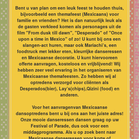
Bent u van plan om een leuk feest te houden thuis,
bijvoorbeeld een themafeest (Mexicaans) voor
familie en vrienden? Het is dan natuurlijk leuk als
de gasten verkleed komen als personages uit de
film "From dusk till dawn", "Desperado" of "Once
upon a time in Mexico" of zo! U kunt bij ons een
slangen-act huren, maar ook Mariachi’s, een
foodtruck met lekker eten, kleurrijke danseressen
en Mexicaanse decoratie. U kunt hiervooreen
offerte aanvragen, kosteloos en vrijblijvend! Wij
hebben zeer veel ervaring in het organiseren van
Mexicaanse themafeesten. Zo hebben wij al
optredens verzorgd voor cliënten als
Desperados(bier), Lay’s(chips),Qizini (food) en
anderen.
Voor het aanvragenvan Mexicaanse
dansoptredens bent u bij ons aan het juiste adres!
Onze mooie danseressen dansen graag op uw
Festival of Parade, dus ook voor een
middagprogramma. Als u op zoek bent naar
Mexicaanse danseressen voor korte of