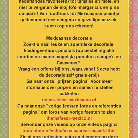
nederlandse favorieten) tot tamales en mole, en
niet te vergeten de mojito's, margarita's en pina
colada's! Van foodtruck tot Mexicaanse pleintje
gedecoreerd met slingers en gezellige muziek,
kunt u op ons rekenen!
Mexicaanse decoratie
Zoekt u naar leuke en autentieke decoratie,
kledingverhuur, pinata's (op bestelling alle
soorten en maten mogelijk) poncho's sarape's en
Calaveras?
Vraag een offerte bij ons, want vanaf 5 acts hebt
de decoratie zelf gratis erbij!
Ga naar onze "prijzen pagina" voor meer
informatie over prijzen en samen te stellen
pakketen
thema-feest-mexicaans.nl
Ga naar onze "vorige feesten fotos en referenties
pagina" om fotos van vorige feesten te zien
themafeest-mexico.nl
Bewonder onze videos op onze videos pagina
todolatino.nl/video/mexicaanse-muziek.html
Zie al onze artiesten, acts en diensten op deze