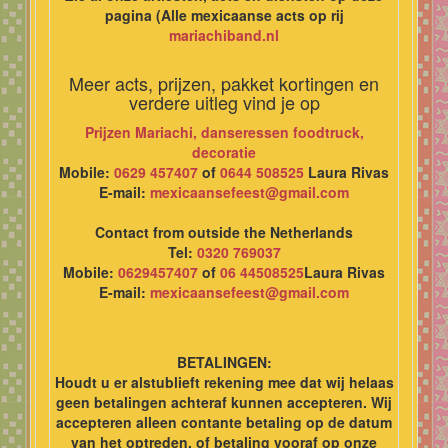
pagina (Alle mexicaanse acts op rij
mariachiband.nl
Meer acts, prijzen, pakket kortingen en
verdere uitleg vind je op
Prijzen Mariachi, danseressen foodtruck,
decoratie
Mobile:
0629 457407
of
0644 508525
Laura Rivas
E-mail:
mexicaansefeest@gmail.com
Contact from outside the Netherlands
Tel:
0320 769037
Mobile:
0629457407
of
06 44508525
Laura Rivas
E-mail:
mexicaansefeest@gmail.com
BETALINGEN:
Houdt u er alstublieft rekening mee dat wij helaas
geen betalingen achteraf kunnen accepteren. Wij
accepteren alleen contante betaling op de datum
van het optreden, of betaling vooraf op onze