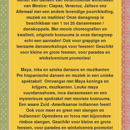
van Mexico: Ciapas, Veracruz, Jalisco enz
Allemaal met een andere levendige poort/kleding,
muziek en tradities! Onze dansgroep is
beschikbaar van 1 tot 20 danseressen /
danskoppels. Met mooie choreografien en
kwaliteit, originele kostuums is onze dansgroep
echt een aanrader! Ook voor grappige en
leerzame dansworkshops voor feesten! Geschikt
voor kleine en grote feesten, voor parades en
winkelcentrum promoties!
Maya, inka en azteka dansers en muzikanten
Pre hispanische dansen en muziek in een unieke
spektakel! Ontvangst met Maya konings en
krijgers, muzikanten. Leuke maya
vuurdansshows, inca danseressen en een
mysterieuze spektakel met mooiste kostuums.
Een waare Zuid -Amerikaanse indiannen feest!
Ook voor meet en greet met slangen en
indiannen! Optredens en fotos met bijzondere
rimboe slangen. Geschikt voor kleine en grote
feesten, voor parades en winkelcentra promotie!