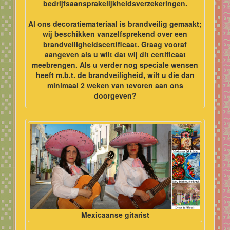
bedrijfsaansprakelijkheidsverzekeringen.
Al ons decoratiemateriaal is brandveilig gemaakt;
wij beschikken vanzelfsprekend over een
brandveiligheidscertificaat. Graag vooraf
aangeven als u wilt dat wij dit certificaat
meebrengen. Als u verder nog speciale wensen
heeft m.b.t. de brandveiligheid, wilt u die dan
minimaal 2 weken van tevoren aan ons
doorgeven?
Mexicaanse gitarist