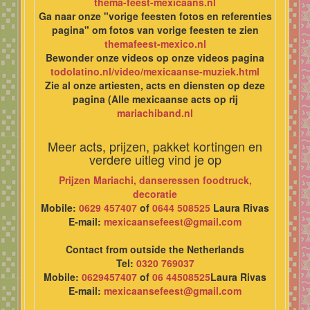
thema-feest-mexicaans.nl
Ga naar onze "vorige feesten fotos en referenties
pagina" om fotos van vorige feesten te zien
themafeest-mexico.nl
Bewonder onze videos op onze videos pagina
todolatino.nl/video/mexicaanse-muziek.html
Zie al onze artiesten, acts en diensten op deze
pagina (Alle mexicaanse acts op rij
mariachiband.nl
Meer acts, prijzen, pakket kortingen en
verdere uitleg vind je op
Prijzen Mariachi, danseressen foodtruck,
decoratie
Mobile:
0629 457407
of
0644 508525
Laura Rivas
E-mail:
mexicaansefeest@gmail.com
Contact from outside the Netherlands
Tel:
0320 769037
Mobile:
0629457407
of
06 44508525
Laura Rivas
E-mail:
mexicaansefeest@gmail.com