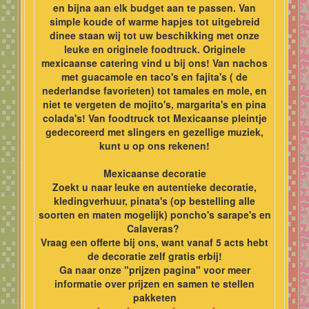
en bijna aan elk budget aan te passen. Van
simple koude of warme hapjes tot uitgebreid
dinee staan wij tot uw beschikking met onze
leuke en originele foodtruck. Originele
mexicaanse catering vind u bij ons! Van nachos
met guacamole en taco's en fajita's ( de
nederlandse favorieten) tot tamales en mole, en
niet te vergeten de mojito's, margarita's en pina
colada's! Van foodtruck tot Mexicaanse pleintje
gedecoreerd met slingers en gezellige muziek,
kunt u op ons rekenen!
Mexicaanse decoratie
Zoekt u naar leuke en autentieke decoratie,
kledingverhuur, pinata's (op bestelling alle
soorten en maten mogelijk) poncho's sarape's en
Calaveras?
Vraag een offerte bij ons, want vanaf 5 acts hebt
de decoratie zelf gratis erbij!
Ga naar onze "prijzen pagina" voor meer
informatie over prijzen en samen te stellen
pakketen