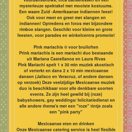
mysterieuze spektakel met mooiste kostuums.
Een waare Zuid -Amerikaanse indiannen feest!
Ook voor meet en greet met slangen en
indiannen! Optredens en fotos met bijzondere
rimboe slangen. Geschikt voor kleine en grote
feesten, voor parades en winkelcentra promotie!
Pink mariachis © voor bruiloften
Prink mariachis is een mariachi duo bestaande
uit Mariana Castellanos en Laura Rivas
Pink Mariachi spelt 1 x 30 min muziek akostisch
of verterkt en dans 2 x 10 min mexicaanse
dansen (Jalisco en Veracruz, of andere dansen
op verzoek) Deze veelzijdige Mexicaanse muziek
duo is beschikbaar voor alle denkbare soorten
events. Ze zijn heel gewild bij (roze)
babyshowers, gay weddings/ felicitatiedienst en
alle andere thema's met een "roze" tintje zoals
een "pink party"
Mexicaanse eten en drinken
Onze Mexicaanse catering service is heel flexible