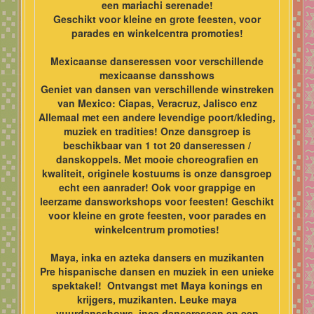
een mariachi serenade!
Geschikt voor kleine en grote feesten, voor
parades en winkelcentra promoties!
Mexicaanse danseressen voor verschillende
mexicaanse dansshows
Geniet van dansen van verschillende winstreken
van Mexico: Ciapas, Veracruz, Jalisco enz
Allemaal met een andere levendige poort/kleding,
muziek en tradities! Onze dansgroep is
beschikbaar van 1 tot 20 danseressen /
danskoppels. Met mooie choreografien en
kwaliteit, originele kostuums is onze dansgroep
echt een aanrader! Ook voor grappige en
leerzame dansworkshops voor feesten! Geschikt
voor kleine en grote feesten, voor parades en
winkelcentrum promoties!
Maya, inka en azteka dansers en muzikanten
Pre hispanische dansen en muziek in een unieke
spektakel! Ontvangst met Maya konings en
krijgers, muzikanten. Leuke maya
vuurdansshows, inca danseressen en een