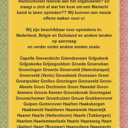
multicultureel festival aan het organiseren? En
vraagt u zich af wat het kost om een Mariachi
band te laten optreden?? Wij kunnen een mooie
offerte maken voor u!
Wij zijn beschikbaar voor optredens in:
Nederland, Belgie en Duitsland en andere landen
op aanvraag
en verder onder andere steden zoals:
Capelle Grevenbicht Griendtsveen Grijpskerk
Grijpskerke Grijzegrubben Groede Groenekan
Groeningen Groenlo Groenveld (Harenkarspel)
Groenveld (Venlo) Groesbeek Groessen Groet
Groetpolder Grolloo Groningen Gronsveld Groot-
Abeele Groot Dochteren Groot Haasdal Groot-
Ammers Groote Keeten Grootebroek Grootegast
Grootschermer Grosthuizen Grouw Grubbenvorst
Gulpen Guttecoven Haaften Haaksbergen
Haakswold Haalderen Haamstede Haanwijk
Haaren Haarle (Hellendoorn) Haarle (Tubbergen)
Haarlem Haarlemmerliede Haarlo Haarsteeg Haart
(Aalten) Haart (Boxmeer) Haarzuilens Haastrecht